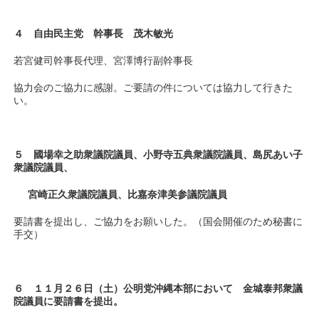
４ 自由民主党 幹事長 茂木敏光
若宮健司幹事長代理、宮澤博行副幹事長
協力会のご協力に感謝。ご要請の件については協力して行きた
い。
５ 國場幸之助衆議院議員、小野寺五典衆議院議員、島尻あい子
衆議院議員、
宮崎正久衆議院議員、比嘉奈津美参議院議員
要請書を提出し、ご協力をお願いした。（国会開催のため秘書に
手交）
６ １１月２６日（土）公明党沖縄本部において 金城泰邦衆議
院議員に要請書を提出。