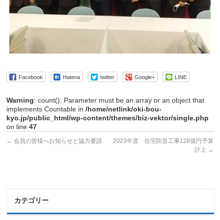
Facebook
Hatena
twitter
Google+
LINE
Warning
: count(): Parameter must be an array or an object that
implements Countable in
/home/netlink/oki-bou-
kyo.jp/public_html/wp-content/themes/biz-vektor/single.php
on line
47
←
会員の皆様へお知らせと協力要請
2023年度 住宅防音工事128億円予算
計上
→
カテゴリー