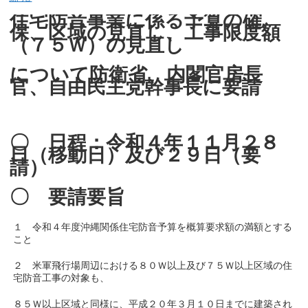
住宅防音事業に係る予算の確
保、区域の見直し、工事限度額
（７５Ｗ）の見直し
について防衛省、内閣官房長
官、自由民主党幹事長に要請
〇 日程：令和４年１１月２８
日（移動日）及び２９日（要
請）
〇 要請要旨
１ 令和４年度沖縄関係住宅防音予算を概算要求額の満額とする
こと
２ 米軍飛行場周辺における８０Ｗ以上及び７５Ｗ以上区域の住
宅防音工事の対象も、
８５Ｗ以上区域と同様に、平成２０年３月１０日までに建築され