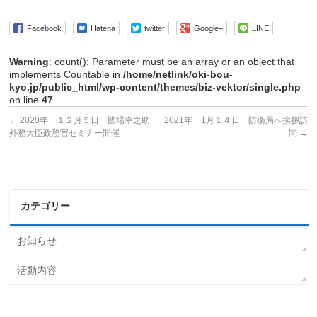
Facebook
Hatena
twitter
Google+
LINE
Warning
: count(): Parameter must be an array or an object that
implements Countable in
/home/netlink/oki-bou-
kyo.jp/public_html/wp-content/themes/biz-vektor/single.php
on line
47
←
2020年 １２月５日 國場幸之助
2021年 1月１４日 防衛局へ挨拶訪
外務大臣政務官セミナー開催
問
→
カテゴリー
お知らせ
活動内容